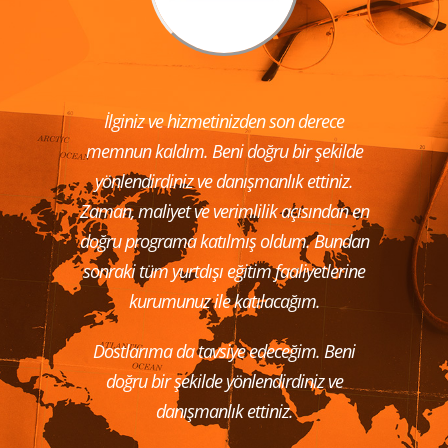
İngiltere maceram geçen hafta sona erdi
maalesef. Hiçbir sorun çıkmadı ve
unutamayacağım kadar güzel zaman
geçirdim. Londra çok ama çok güzeldi.
Şuan Almanya’dayım. Size de her şey için
çok teşekkür ederim.
Meltem Parlak
Malwern House Londra