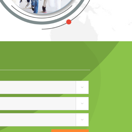


