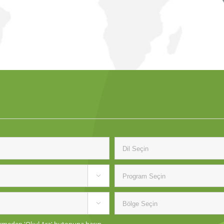


 girmeden 'Okul Ara' butonuna basın.