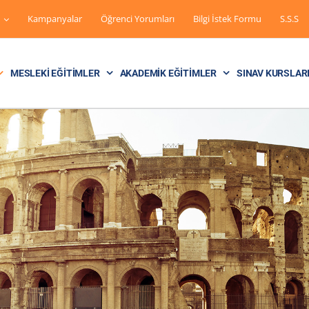
Kampanyalar
Öğrenci Yorumları
Bilgi İstek Formu
S.S.S
MESLEKI EĞITIMLER
AKADEMIK EĞITIMLER
SINAV KURSLAR