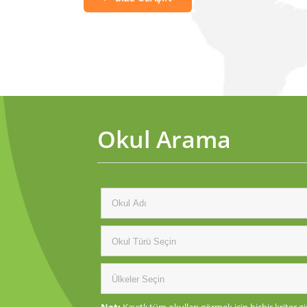
Okul Arama
Not:
Kayıtlı tüm okulları görmek için hiçbir kriter