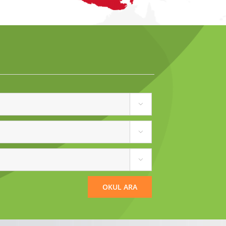


