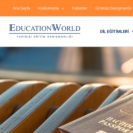
Skip
to
Ana Sayfa
Hakkımızda
Haberler
Ücretsiz Danışmanlık
content
DIL EĞITIMLERI