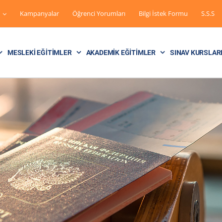
Kampanyalar
Öğrenci Yorumları
Bilgi İstek Formu
S.S.S
MESLEKI EĞITIMLER
AKADEMIK EĞITIMLER
SINAV KURSLAR