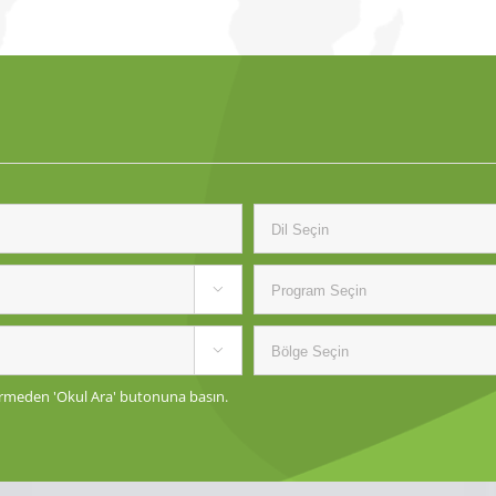


 girmeden 'Okul Ara' butonuna basın.