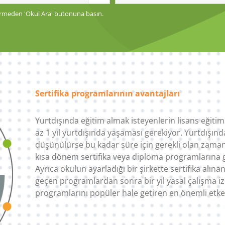
 girmeden 'Okul Ara' butonuna basın.
Sertifika programlarının avantajları
Yurtdışında eğitim almak isteyenlerin lisans eğitimi 
az 1 yıl yurtdışında yaşaması gerekiyor. Yurtdışınd
düşünülürse bu kadar süre için gerekli olan zaman
kısa dönem sertifika veya diploma programlarına gü
Ayrıca okulun ayarladığı bir şirkette sertifika alın
geçen programlardan sonra bir yıl yasal çalışma iz
programlarını popüler hale getiren en önemli etke