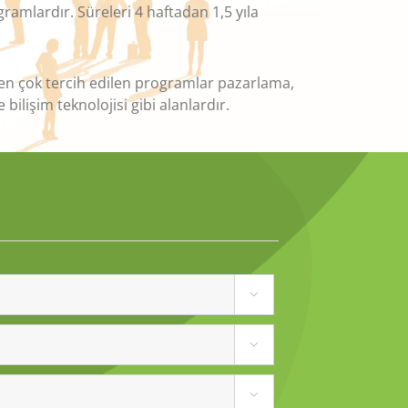
amlardır. Süreleri 4 haftadan 1,5 yıla
 en çok tercih edilen programlar pazarlama,
ilişim teknolojisi gibi alanlardır.


