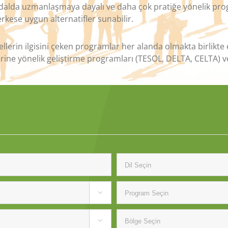
dalda uzmanlaşmaya dayalı ve daha çok pratiğe yönelik progr
ese uygun alternatifler sunabilir.
llerin ilgisini çeken programlar her alanda olmakta birlikte
rine yönelik geliştirme programları (TESOL, DELTA, CELTA) ve b

