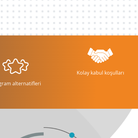
Kolay kabul koşulları
ram alternatifleri