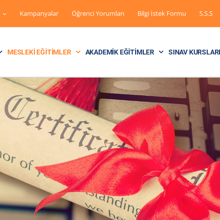
Kampanyalar
Öğrenci Yorumları
Bilgi İstek Formu
S.S.S
MESLEKI EĞITIMLER
AKADEMIK EĞITIMLER
SINAV KURSLAR