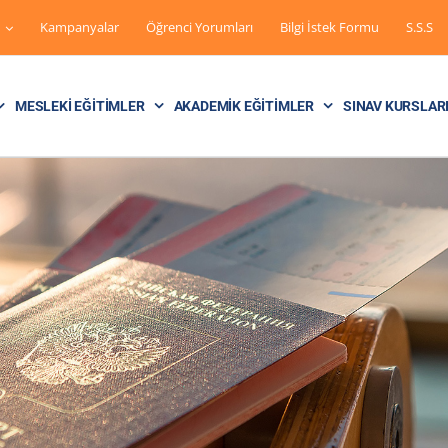
Kampanyalar
Öğrenci Yorumları
Bilgi İstek Formu
S.S.S
MESLEKI EĞITIMLER
AKADEMIK EĞITIMLER
SINAV KURSLAR