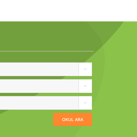


