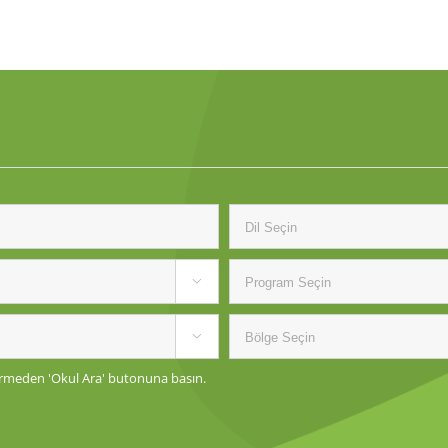


 girmeden 'Okul Ara' butonuna basın.