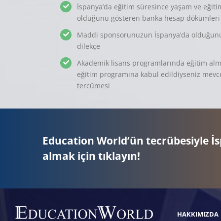
İspanya’da eğitim süresince yaşam ve eğitim 
olduğunu gösteren banka hesap dökümleri
Maddi sponsorunuzun İspanya’da olduğunuz s
dilekçe
Akademik lisans programlarında eğitim almak
eğitim programına kabul edildiyseniz mevcut
tercümesi
Education World’ün tecrübesiyle İs
almak için tıklayın!
HAKKIMIZDA