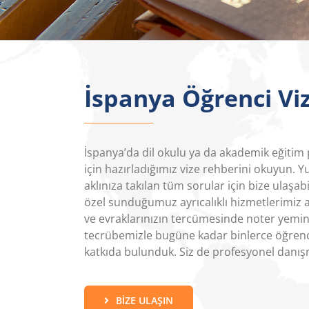
İspanya Öğrenci Viz
İspanya’da dil okulu ya da akademik eğitim 
için hazırladığımız vize rehberini okuyun. Y
aklınıza takılan tüm sorular için bize ulaşab
özel sunduğumuz ayrıcalıklı hizmetlerimiz a
ve evraklarınızın tercümesinde noter yeminl
tecrübemizle bugüne kadar binlerce öğrenc
katkıda bulunduk. Siz de profesyonel danışma
BIZE ULAŞIN