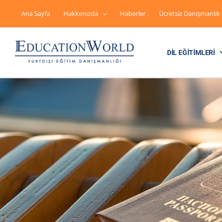
Skip
to
Ana Sayfa
Hakkımızda
Haberler
Ücretsiz Danışmanlık
content
DIL EĞITIMLERI